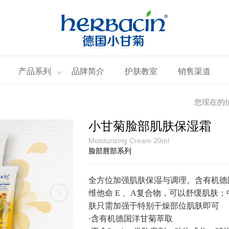
产品系列
品牌简介
护肤教室
销售渠道
您现在的
小甘菊脸部肌肤保湿霜
Moisturizing Cream 20ml
脸部唇部系列
全方位加强肌肤保湿与调理。含有机德
维他命
E 、A复合物，可以舒缓肌肤
肤只需加强于特别干燥部位肌肤即可
·含有机德国洋甘菊萃取