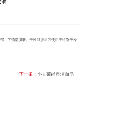
物油
颈部、下颈部肌肤。干性肌肤加强使用于特别干燥
下一条：
小甘菊经典洁面皂