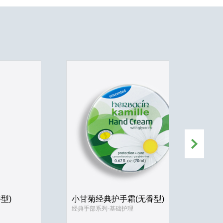
型)
小甘菊经典护手霜(无香型)
经典手部系列-基础护理